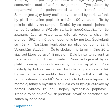
samozrejme autá písané na svoje meno... Tým pádom by
neparkovali autá podnájomníci a ani firemné autá...
Samozrejme aj tý ktorý majú pobyt a chceli by parkovať tak
by platili mesačne poplatok trebárs 10€ za auto... To by
pokrilo náklady na rampu... Taktiež by sa muselo jednať o
rampu čo sníma aj ŠPZ aby sa karty nepožičiavali... Ten tip
zaznamenáva aj vstup auta čiže ak vojde a chcel by
prehodiť ŠPZ na iné auto nepomohlo by mu to... Špekulanti
sú rôzny... Narážam konkrétne na ulicu od domu 22 k
Vojenským Stavbám... Čo to sledujem je tu minimálne 20 a
viac aút ktoré by uvoľnili miesto... Dalo by sa to vytvoriť aj
na smer od domu 18 až dozadu... Riešenie to je a ak by sa
platil mesačný poplatok určite by to bolo aj plus... Prvé
náklady by boli väčšie no keď by bola rampa splatená tak
by sa za peniaze mohlo dávať dokopy sídlisko... Ak by
rampu zafinancovala MČ Rača tak by to bolo ešte lepšie... A
máme aj fondy a myslím si že ľudia čo tu bývajú 25rokov by
nemali výhrady že dajú nejaký symbolický poplatok...
Trebalo by to otvoriť skúsiť prekonzultovať na poradách ale
šanca by na to bola...
Odpovedať