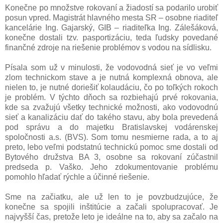
Konečne po množstve rokovaní a žiadostí sa podarilo urobiť
posun vpred. Magistrát hlavného mesta SR – osobne riaditeľ
kancelárie Ing. Gajarský, GIB – riaditeľka Ing. Zálešáková,
konečne dostali tzv. pasportizáciu, teda ľudsky povedané
finančné zdroje na riešenie problémov s vodou na sídlisku.
Písala som už v minulosti, že vodovodná sieť je vo veľmi
zlom technickom stave a je nutná komplexná obnova, ale
nielen to, je nutné doriešiť kolaudáciu, čo po toľkých rokoch
je problém. V týchto dňoch sa rozbiehajú prvé rokovania,
kde sa zvažujú všetky technické možnosti, ako vodovodnú
sieť a kanalizáciu dať do takého stavu, aby bola prevedená
pod správu a do majetku Bratislavskej vodárenskej
spoločnosti a.s. (BVS). Som tomu nesmierne rada, a to aj
preto, lebo veľmi podstatnú technickú pomoc sme dostali od
Bytového družstva BA 3, osobne sa rokovaní zúčastnil
predseda p. Vaško. Jeho zdokumentovanie problému
pomohlo hľadať rýchle a účinné riešenie.
Sme na začiatku, ale už len to je povzbudzujúce, že
konečne sa spojili inštitúcie a začali spolupracovať. Je
najvyšší čas, pretože leto je ideálne na to, aby sa začalo na