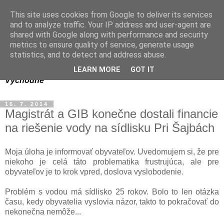
This site uses cookies from Google to deliver its services
Dagmar Olajošová-
and to analyze traffic. Your IP address and user-agent are
shared with Google along with performance and security
Gelingerová
metrics to ensure quality of service, generate usage
statistics, and to detect and address abuse.
bývalá poslankyňa MiZ Bratislava-Rača za obvod
LEARN MORE
GOT IT
Východné
16. 7. 2014
Magistrát a GIB konečne dostali financie
na riešenie vody na sídlisku Pri Šajbách
Moja úloha je informovať obyvateľov. Uvedomujem si, že pre
niekoho je celá táto problematika frustrujúca, ale pre
obyvateľov je to krok vpred, doslova vyslobodenie.
Problém s vodou má sídlisko 25 rokov. Bolo to len otázka
času, kedy obyvatelia vyslovia názor, takto to pokračovať do
nekonečna nemôže...