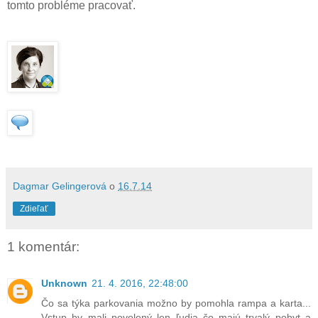
tomto probléme pracovať.
Dagmar Gelingerová
o
16.7.14
Zdieľať
1 komentár:
Unknown
21. 4. 2016, 22:48:00
Čo sa týka parkovania možno by pomohla rampa a karta...
Vstup by mali povolený len ľudia čo majú trvalý pobyt a