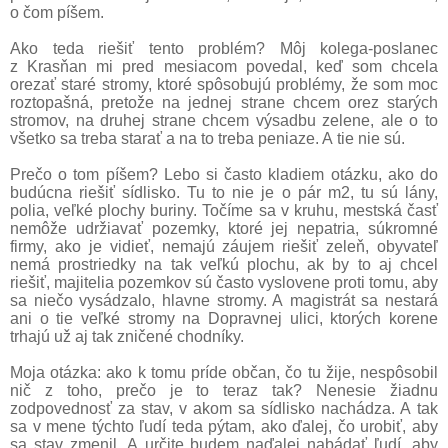
o čom píšem.
Ako teda riešiť tento problém? Môj kolega-poslanec
z Krasňan mi pred mesiacom povedal, keď som chcela
orezať staré stromy, ktoré spôsobujú problémy, že som moc
roztopašná, pretože na jednej strane chcem orez starých
stromov, na druhej strane chcem výsadbu zelene, ale o to
všetko sa treba starať a na to treba peniaze. A tie nie sú.
Prečo o tom píšem? Lebo si často kladiem otázku, ako do
budúcna riešiť sídlisko. Tu to nie je o pár m2, tu sú lány,
polia, veľké plochy buriny. Točíme sa v kruhu, mestská časť
nemôže udržiavať pozemky, ktoré jej nepatria, súkromné
firmy, ako je vidieť, nemajú záujem riešiť zeleň, obyvateľ
nemá prostriedky na tak veľkú plochu, ak by to aj chcel
riešiť, majitelia pozemkov sú často vyslovene proti tomu, aby
sa niečo vysádzalo, hlavne stromy. A magistrát sa nestará
ani o tie veľké stromy na Dopravnej ulici, ktorých korene
trhajú už aj tak zničené chodníky.
Moja otázka: ako k tomu príde občan, čo tu žije, nespôsobil
nič z toho, prečo je to teraz tak? Nenesie žiadnu
zodpovednosť za stav, v akom sa sídlisko nachádza. A tak
sa v mene týchto ľudí teda pýtam, ako ďalej, čo urobiť, aby
sa stav zmenil. A určite budem naďalej nabádať ľudí, aby