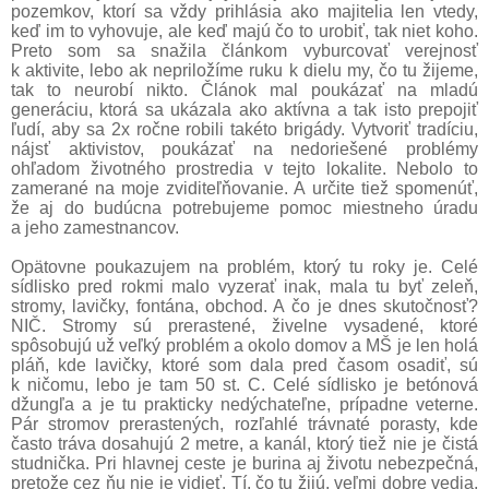
pozemkov, ktorí sa vždy prihlásia ako majitelia len vtedy,
keď im to vyhovuje, ale keď majú čo to urobiť, tak niet koho.
Preto som sa snažila článkom vyburcovať verejnosť
k aktivite, lebo ak nepriložíme ruku k dielu my, čo tu žijeme,
tak to neurobí nikto. Článok mal poukázať na mladú
generáciu, ktorá sa ukázala ako aktívna a tak isto prepojiť
ľudí, aby sa 2x ročne robili takéto brigády. Vytvoriť tradíciu,
nájsť aktivistov, poukázať na nedoriešené problémy
ohľadom životného prostredia v tejto lokalite. Nebolo to
zamerané na moje zviditeľňovanie. A určite tiež spomenúť,
že aj do budúcna potrebujeme pomoc miestneho úradu
a jeho zamestnancov.
Opätovne poukazujem na problém, ktorý tu roky je. Celé
sídlisko pred rokmi malo vyzerať inak, mala tu byť zeleň,
stromy, lavičky, fontána, obchod. A čo je dnes skutočnosť?
NIČ. Stromy sú prerastené, živelne vysadené, ktoré
spôsobujú už veľký problém a okolo domov a MŠ je len holá
pláň, kde lavičky, ktoré som dala pred časom osadiť, sú
k ničomu, lebo je tam 50 st. C. Celé sídlisko je betónová
džungľa a je tu prakticky nedýchateľne, prípadne veterne.
Pár stromov prerastených, rozľahlé trávnaté porasty, kde
často tráva dosahujú 2 metre, a kanál, ktorý tiež nie je čistá
studnička. Pri hlavnej ceste je burina aj životu nebezpečná,
pretože cez ňu nie je vidieť. Tí, čo tu žijú, veľmi dobre vedia,