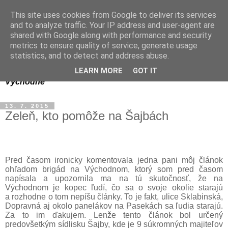
This site uses cookies from Google to deliver its services
Dagmar Olajošová-
and to analyze traffic. Your IP address and user-agent are
shared with Google along with performance and security
Gelingerová
metrics to ensure quality of service, generate usage
statistics, and to detect and address abuse.
bývalá poslankyňa MiZ Bratislava-Rača za obvod
LEARN MORE
GOT IT
Východné
13. 7. 2015
Zeleň, kto pomôže na Šajbách
Pred časom ironicky komentovala jedna pani môj článok
ohľadom brigád na Východnom, ktorý som pred časom
napísala a upozornila ma na tú skutočnosť, že na
Východnom je kopec ľudí, čo sa o svoje okolie starajú
a rozhodne o tom nepíšu články. To je fakt, ulice Sklabinská,
Dopravná aj okolo panelákov na Pasekách sa ľudia starajú.
Za to im ďakujem. Lenže tento článok bol určený
predovšetkým sídlisku Šajby, kde je 9 súkromných majiteľov